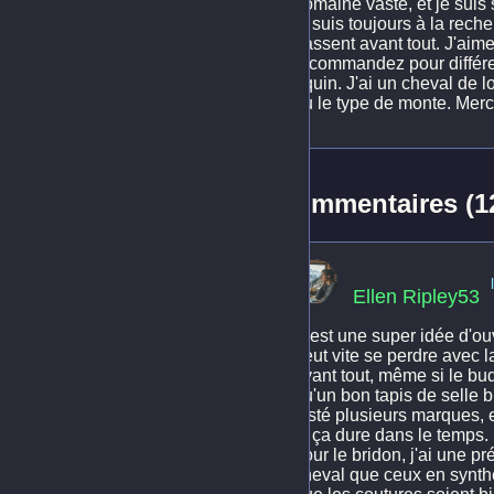
domaine vaste, et je suis
je suis toujours à la rech
passent avant tout. J'aim
recommandez pour différen
équin. J'ai un cheval de l
ou le type de monte. Merc
Commentaires (1
Ellen Ripley53
C'est une super idée d'ouv
peut vite se perdre avec l
avant tout, même si le bud
qu'un bon tapis de selle b
testé plusieurs marques, e
et ça dure dans le temps. F
pour le bridon, j'ai une p
cheval que ceux en synthét