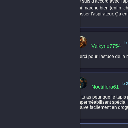
Je suis d'accord avec l'ap
qui marche bien (enfin, ch
passer l'aspirateur. Ça enl
le
Valkyrie7754
Merci pour l'astuce de la b
le 
Noctiflora61
Si tu as peur que le tapis
imperméabilisant spécial te
trouve facilement en drog