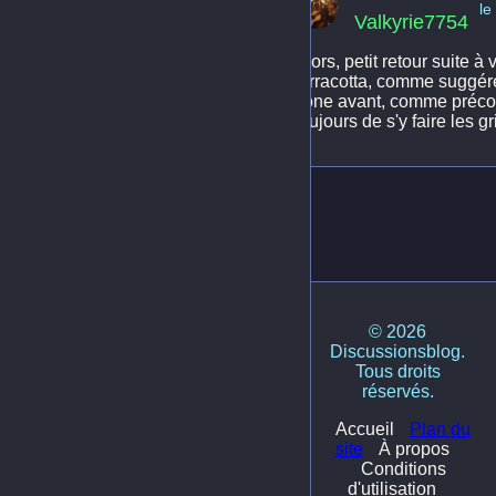
le
Valkyrie7754
Alors, petit retour suite 
terracotta, comme suggéré.
zone avant, comme préconis
toujours de s'y faire les g
© 2026
Discussionsblog.
Tous droits
réservés.
Accueil
Plan du
site
À propos
Conditions
d'utilisation