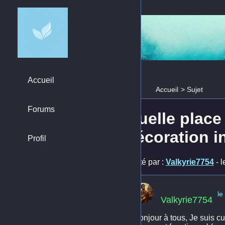
Accueil
Accueil
>
Sujet
Forums
Quelle place
décoration i
Profil
Posté par :
Valkyrie7754
- 
le
Valkyrie7754
Bonjour à tous, Je suis cu