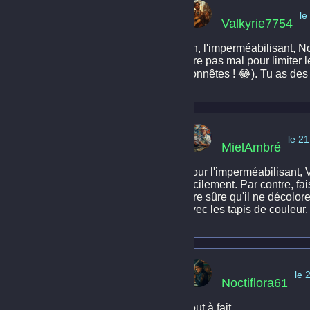
le
Valkyrie7754
Ah, l'imperméabilisant, No
être pas mal pour limiter
honnêtes ! 😂). Tu as des
le 2
MielAmbré
Pour l'imperméabilisant, V
facilement. Par contre, fa
être sûre qu'il ne décolore
avec les tapis de couleur.
le 
Noctiflora61
Tout à fait.