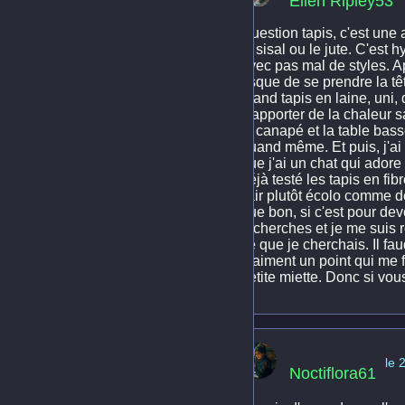
Ellen Ripley53
Question tapis, c'est une a
le sisal ou le jute. C'est 
avec pas mal de styles. Ap
risque de se prendre la tê
grand tapis en laine, uni,
d'apporter de la chaleur s
le canapé et la table bass
quand même. Et puis, j'ai 
que j'ai un chat qui ador
déjà testé les tapis en fi
l'air plutôt écolo comme 
que bon, si c'est pour dev
recherches et je me suis 
ce que je cherchais. Il fau
vraiment un point qui me 
petite miette. Donc si vo
le 
Noctiflora61