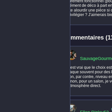
purement fonctionnel (pour
élément de déco à part ent
vite alourdir une pièce si
privilégier ? J'aimerais b
Commentaires (1
SauvageGourm
C'est vrai que le choix es
craque souvent pour des k
Bon, par contre, niveau en
Sinon, pour un salon, je v
l'atmosphère direct.