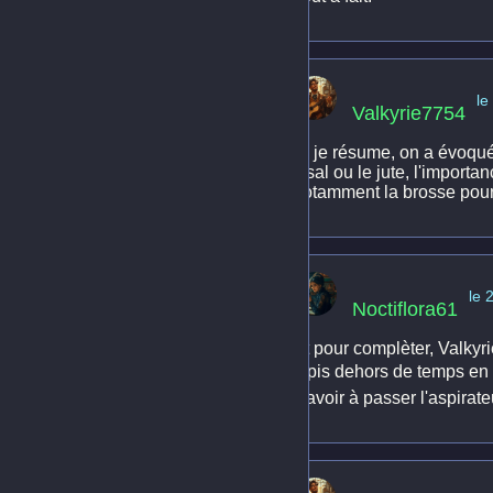
le
Valkyrie7754
Si je résume, on a évoqué
sisal ou le jute, l'importa
notamment la brosse pour p
le 
Noctiflora61
Et pour complèter, Valkyri
tapis dehors de temps en 
d'avoir à passer l'aspirate