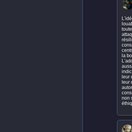
L'idé
loua
toute
attaq
résil
cons
cent
la b
L'ado
aussi
indic
leur
leur 
auto
cons
non s
éthiq