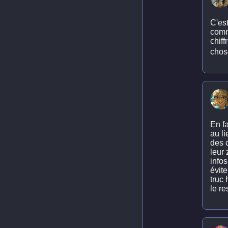
C'est
comm
chif
chose
En fa
au l
des c
leur 
info
évit
truc 
le re