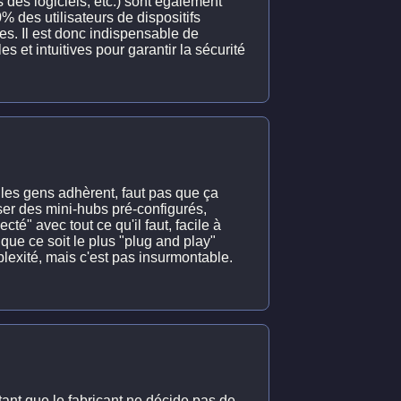
 des logiciels, etc.) sont également
 des utilisateurs de dispositifs
s. Il est donc indispensable de
s et intuitives pour garantir la sécurité
e les gens adhèrent, faut pas que ça
ser des mini-hubs pré-configurés,
é" avec tout ce qu'il faut, facile à
que ce soit le plus "plug and play"
lexité, mais c'est pas insurmontable.
n, tant que le fabricant ne décide pas de