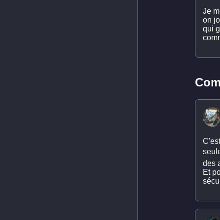
Je me
on jo
qui g
comm
Comm
C'es
seule
des 
Et po
sécur