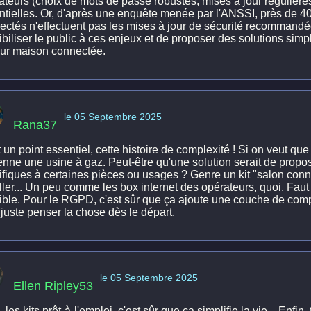
sateurs (choix de mots de passe robustes, mises à jour régulières
ntielles. Or, d'après une enquête menée par l'ANSSI, près de 40%
ectés n'effectuent pas les mises à jour de sécurité recommandée
biliser le public à ces enjeux et de proposer des solutions simple
eur maison connectée.
le 05 Septembre 2025
Rana37
 un point essentiel, cette histoire de complexité ! Si on veut qu
enne une usine à gaz. Peut-être qu'une solution serait de propo
fiques à certaines pièces ou usages ? Genre un kit "salon connect
ller... Un peu comme les box internet des opérateurs, quoi. Faut 
ible. Pour le RGPD, c'est sûr que ça ajoute une couche de comp
juste penser la chose dès le départ.
le 05 Septembre 2025
Ellen Ripley53
 les kits prêt-à-l'emploi, c'est sûr que ça simplifie la vie... Enfi