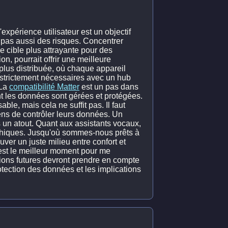
'expérience utilisateur est un objectif
e pas aussi des risques. Concentrer
ne cible plus attrayante pour des
on, pourrait offrir une meilleure
 plus distribuée, où chaque appareil
 strictement nécessaires avec un hub
 La
compatibilité Matter
est un pas dans
nt les données sont gérées et protégées.
ble, mais cela ne suffit pas. Il faut
yens de contrôler leurs données. Un
s un atout. Quant aux assistants vocaux,
éthiques. Jusqu'où sommes-nous prêts à
uver un juste milieu entre confort et
est le meilleur moment pour me
tions futures devront prendre en compte
rotection des données et les implications