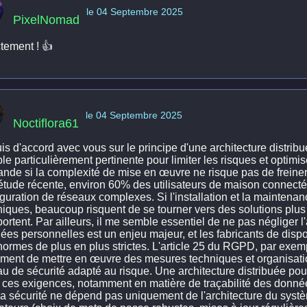
le 04 Septembre 2025
PixelNomad
tement ! 👍
le 04 Septembre 2025
Noctiflora61
is d'accord avec vous sur le principe d'une architecture distrib
e particulièrement pertinente pour limiter les risques et optimi
nde si la complexité de mise en œuvre ne risque pas de freiner 
étude récente, environ 60% des utilisateurs de maison connectée
guration de réseaux complexes. Si l'installation et la maintenan
niques, beaucoup risquent de se tourner vers des solutions plus 
rtent. Par ailleurs, il me semble essentiel de ne pas négliger l
ées personnelles est un enjeu majeur, et les fabricants de dispo
normes de plus en plus strictes. L'article 25 du RGPD, par exe
tement de mettre en œuvre des mesures techniques et organisati
u de sécurité adapté au risque. Une architecture distribuée pour
 ces exigences, notamment en matière de traçabilité des données.
la sécurité ne dépend pas uniquement de l'architecture du syst