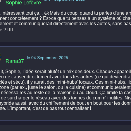
Sophie Lefèvre
 intéressant tout ça... 🤔 Mais du coup, quand tu parles d'une ar
ent concrètement ? Est-ce que tu penses à un système où chaqu
frement et communiquerait directement avec les autres, sans pas
 ? 🤷‍♀️
le 04 Septembre 2025
Rana37
it, Sophie, l'idée serait plutôt un mix des deux. Chaque appareil
ieu de causer directement avec tous les autres (ce qui deviendra
lés et sécu), il y aurait des 'mini-hubs' locaux. Ces mini-hubs, i
zone (par ex., juste le salon, ou la cuisine) et communiqueraient
s nécessaires au reste de la maison ou au cloud. Ça limite la ca
e de surcharger le réseau avec des tonnes de comm' inutiles. Niv
hybride aussi, avec du chiffrement de bout en bout pour les donn
ste. L'important, c'est de pas tout centraliser !