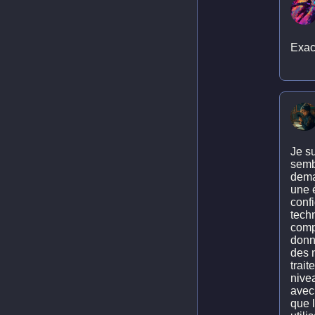
Exac
Je su
sembl
dema
une 
confi
tech
compo
donn
des 
trai
nivea
avec
que 