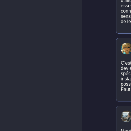
utili
esse
conn
sensi
de l
C'est
devi
spéci
insta
poss
Faut 
Moui,