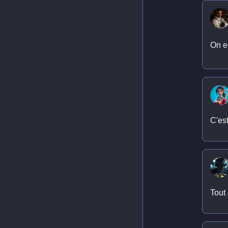
On es
C'est
Tout 