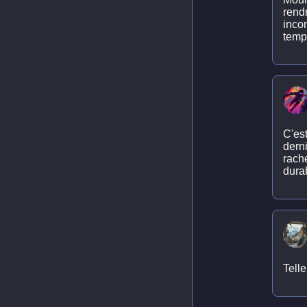
rendr
inco
temp
C'est
dern
rache
durab
Telle