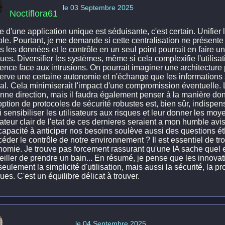
le 03 Septembre 2025
Noctiflora61
e d'une application unique est séduisante, c'est certain. Unifier l
ble. Pourtant, je me demande si cette centralisation ne présent
s les données et le contrôle en un seul point pourrait en faire u
ues. Diversifier les systèmes, même si cela complexifie l'utilisati
ience face aux intrusions. On pourrait imaginer une architecture
erve une certaine autonomie et n'échange que les informations
ral. Cela minimiserait l'impact d'une compromission éventuelle.
onne direction, mais il faudra également penser à la manière do
ption de protocoles de sécurité robustes est, bien sûr, indispensa
 sensibiliser les utilisateurs aux risques et leur donner les mo
ateur clair de l'etat de ces dernieres seraient a mon humble avi
 capacité à anticiper nos besoins soulève aussi des questions 
céder le contrôle de notre environnement ? Il est essentiel de tro
nomie. Je trouve pas forcement rassurant qu'une IA sache quel 
eiller de prendre un bain... En résumé, je pense que les innova
eulement la simplicité d'utilisation, mais aussi la sécurité, la p
ues. C'est un équilibre délicat à trouver.
le 04 Septembre 2025