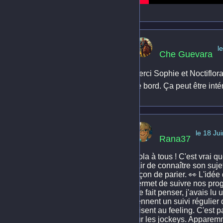
l
Che Guevara
Merci Sophie et Noctiflora6
de bord. Ça peut être int
le 18 Ju
Rana37
Hola à tous ! C'est vrai qu
l'air de connaître son suje
façon de parier. 👀 L'idée
permet de suivre nos progr
me fait penser, j'avais lu 
tiennent un suivi régulier
misent au feeling. C'est pa
sur les jockeys. Apparem