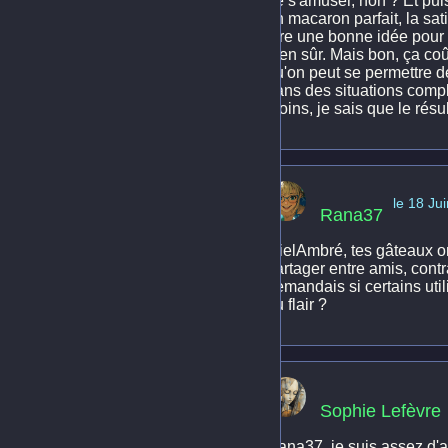
de s'amuser, non ? Et puis
un macaron parfait, la sat
être une bonne idée pour d
bien sûr. Mais bon, ça coû
qu'on peut se permettre d
dans des situations compli
moins, je sais que le résu
le 18 Ju
Rana37
MielAmbré, tes gâteaux ont
partager entre amis, contr
demandais si certains util
du flair ?
Sophie Lefèvre
Rana37, je suis assez d'a