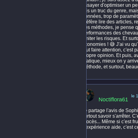
essayer d'optimiser un peu
fois un truc du genre, mai
données, trop de paramèt
préfère lire des articles,
des méthodes, je pense qu
performances des chevaux…
limiter les risques. Et su
économies ! 😅 J'ai vu qu
faut faire attention, c'est 
propre opinion. Et puis, 
pratique, mieux on y arriv
méthode, et surtout, beau
le 
Noctiflora61
Je partage l'avis de Sophi
surtout savoir s'arrêter.
procès... Même si c'est fru
L'expérience aide, c'est ce