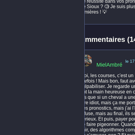
de réussite dans vos pron
de Sioux ? 🧐 Je suis plus
lumières ! 💡
Commentaires (1
le 1
MielAmbré
Moi, les courses, c'est un
parfois ! Mais bon, faut a
culpabiliser. Je regarde un
ont la main heureuse en ce
dis que si un cheval a un
être idiot, mais ça me por
des pronostics, mais j'ai l
infuse, mais au final, ils 
sérieux. Et puis, payer po
se faire pigeonner. Quand
finir, des algorithmes com