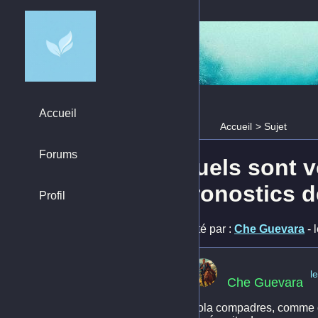
Accueil
Accueil
>
Sujet
Forums
Quels sont v
pronostics d
Profil
Posté par :
Che Guevara
- 
l
Che Guevara
Hola compadres, comme on