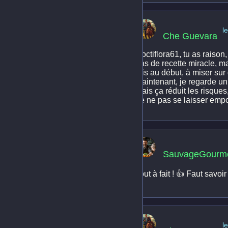
l
Che Guevara
Noctiflora61, tu as raison
pas de recette miracle, m
fois au début, à miser sur
Maintenant, je regarde un 
mais ça réduit les risques, 
de ne pas se laisser emport
SauvageGourm
Tout à fait ! 👍 Faut savoir
l