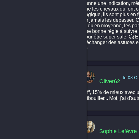
donne une indication, même
que les chevaux qui ont c
Logique, ils sont plus en f
ne jamais les dépasser. C
lu qu'en moyenne, les par
une bonne règle à suivre 
pour être super safe. 🤗 E
d'échanger des astuces et
😉
le 08 O
Oliver62
Pfff, 15% de mieux avec u
gribouiller... Moi, j'ai d'au
Sophie Lefèvre