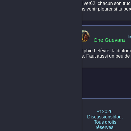
Oliver62, chacun son truc, 
pas venir pleurer si tu per
l
Che Guevara
Sophie Lefèvre, la diplomat
vie. Faut aussi un peu de
© 2026
Discussionsblog.
Tous droits
réservés.