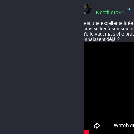
le 
Noctiflora61
C'est une excellente idée
moins se fier à son seul r
qu'elle vaut mais elle pr
connaissent déjà ?