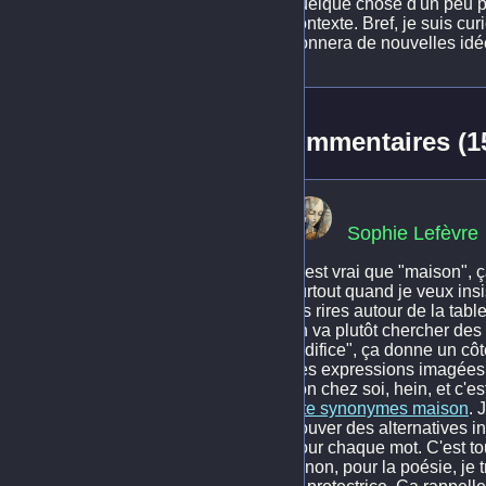
quelque chose d'un peu pl
contexte. Bref, je suis cu
donnera de nouvelles idé
Commentaires (1
Sophie Lefèvre
C'est vrai que "maison", ç
surtout quand je veux insis
les rires autour de la tab
on va plutôt chercher des
"édifice", ça donne un côt
des expressions imagées 
son chez soi, hein, et c'e
site synonymes maison
. 
trouver des alternatives 
pour chaque mot. C'est to
Sinon, pour la poésie, je 