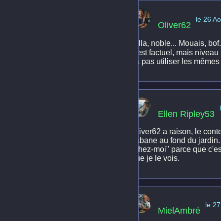
le 26 A
Oliver62
Villa, noble... Mouais, bo
c'est factuel, mais nive
va pas utiliser les mêmes
Ellen Ripley53
Oliver62 a raison, le cont
cabane au fond du jardin.
"chez-moi" parce que c'est
que je le vois.
le 2
MielAmbré