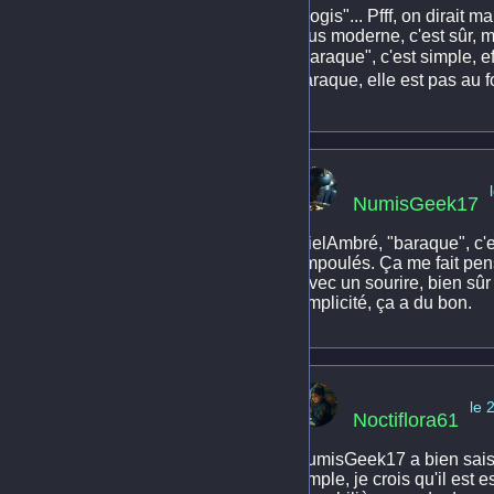
"Logis"... Pfff, on dirait
plus moderne, c'est sûr, 
"baraque", c'est simple, e
baraque, elle est pas au 
NumisGeek17
MielAmbré, "baraque", c'e
ampoulés. Ça me fait pens
(avec un sourire, bien sûr
simplicité, ça a du bon.
le 
Noctiflora61
NumisGeek17 a bien saisi 
simple, je crois qu'il est 