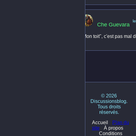
l
Che Guevara
"Mon toit", c'est pas mal 
© 2026
Discussionsblog.
Tous droits
réservés.
Accueil
Plan du
site
À propos
Conditions