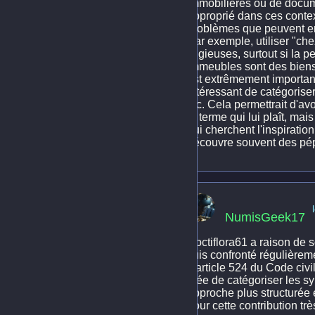
immobilières ou de docume
approprié dans ces context
problèmes que peuvent en
Par exemple, utiliser "che
litigieuses, surtout si la
immeubles sont des biens 
est extrêmement importante
intéressant de catégoriser
etc. Cela permettrait d'avo
le terme qui lui plaît, ma
qui cherchent l'inspiration
découvre souvent des pépi
NumisGeek17
Noctiflora61 a raison de s
suis confronté régulièrem
L'article 524 du Code civ
idée de catégoriser les s
approche plus structurée e
pour cette contribution trè