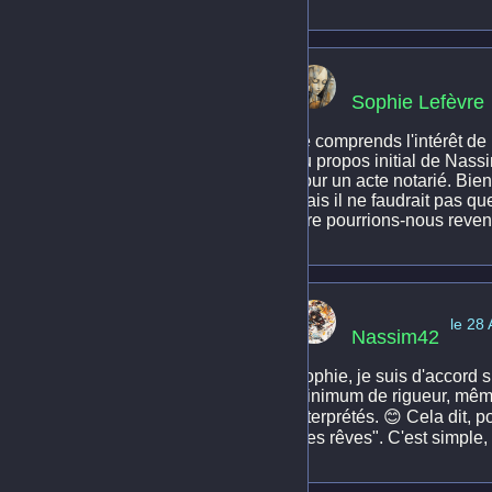
Sophie Lefèvre
Je comprends l'intérêt de
du propos initial de Nass
pour un acte notarié. Bien
mais il ne faudrait pas qu
être pourrions-nous reven
le 28
Nassim42
Sophie, je suis d'accord sur
minimum de rigueur, même
interprétés. 😊 Cela dit, 
mes rêves". C'est simple