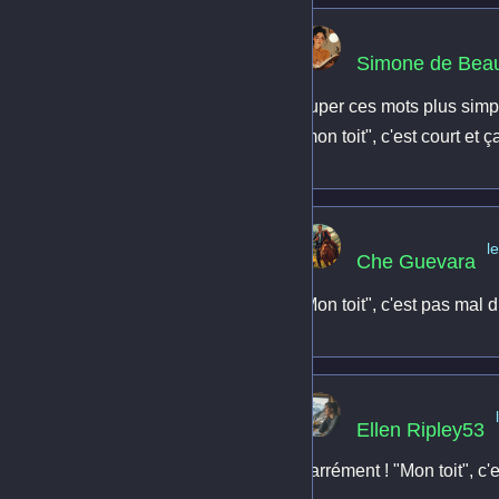
Simone de Beau
Super ces mots plus simpl
"mon toit", c'est court et ça
l
Che Guevara
"Mon toit", c'est pas mal 
Ellen Ripley53
Carrément ! "Mon toit", c'e