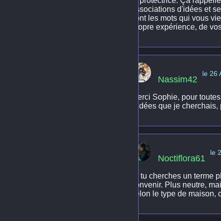
et protectrice. Ça rappell
associations d'idées et se
sont les mots qui vous vi
propre expérience, de vo
le 26
Nassim42
Merci Sophie, pour toutes 
d'idées que je cherchais, 
le 
Noctiflora61
Si tu cherches un terme 
convenir. Plus neutre, mais
selon le type de maison, 